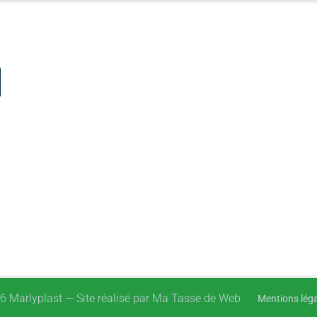
6 Marlyplast — Site réalisé par Ma Tasse de Web
Mentions lég