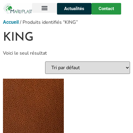
Actualités
Contact
Nos secteurs
Sur-mesure
Qui sommes-nous ?
/ Produits identifiés “KING”
Accueil
KING
Voici le seul résultat